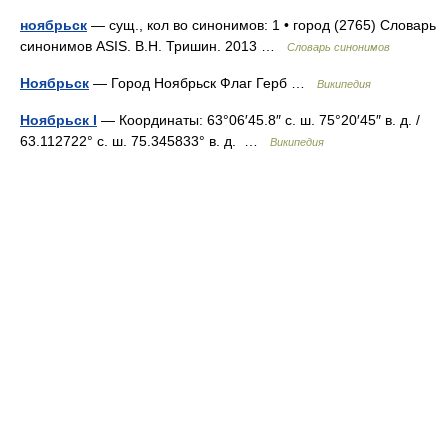
ноябрьск
— сущ., кол во синонимов: 1 • город (2765) Словарь
синонимов ASIS. В.Н. Тришин. 2013 …
Словарь синонимов
Ноябрьск
— Город Ноябрьск Флаг Герб …
Википедия
Ноябрьск I
— Координаты: 63°06′45.8″ с. ш. 75°20′45″ в. д. /
63.112722° с. ш. 75.345833° в. д. …
Википедия